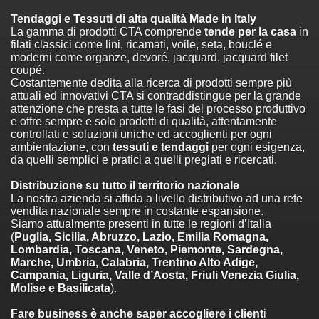
Tendaggi e Tessuti di alta qualità Made in Italy
La gamma di prodotti CTA comprende
tende per la casa
in
filati classici come lini, ricamati, voile, seta, bouclé e
moderni come organze, devoré, jacquard, jacquard filet
coupé.
Costantemente dedita alla ricerca di prodotti sempre più
attuali ed innovativi CTA si contraddistingue per la grande
attenzione che presta a tutte le fasi del processo produttivo
e offre sempre e solo prodotti di qualità, attentamente
controllati e soluzioni uniche ed accoglienti per ogni
ambientazione, con
tessuti e tendaggi
per ogni esigenza,
da quelli semplici e pratici a quelli pregiati e ricercati.
Distribuzione su tutto il territorio nazionale
La nostra azienda si affida a livello distributivo ad una rete
vendita nazionale sempre in costante espansione.
Siamo attualmente presenti in tutte le regioni d’Italia
(
Puglia, Sicilia, Abruzzo, Lazio, Emilia Romagna,
Lombardia, Toscana, Veneto, Piemonte, Sardegna,
Marche, Umbria, Calabria, Trentino Alto Adige,
Campania, Liguria, Valle d’Aosta, Friuli Venezia Giulia,
Molise e Basilicata
).
Fare business è anche saper accogliere i client
i