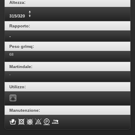
Altezza:
315/320
Rapporto:
-
Peso gr/mq:
68
Martindale:
-
Utilizzo:
Manutenzione: